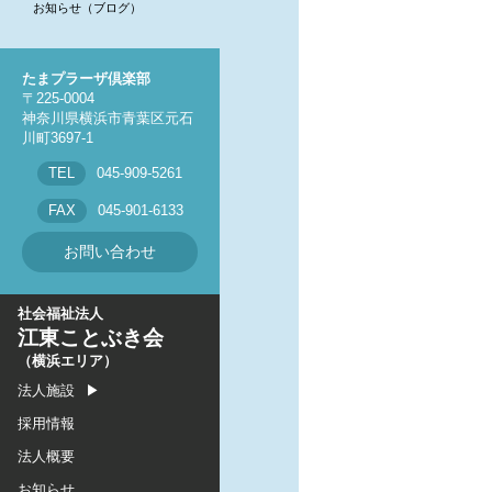
お知らせ（ブログ）
オハナ上永谷保育園
オハナ新羽保育園
たまプラーザ倶楽部
オハナ鶴ヶ峰保育園
〒225-0004
オハナ鶴見保育園
神奈川県横浜市青葉区元石
川町3697-1
TEL
045-909-5261
FAX
045-901-6133
お問い合わせ
社会福祉法人
江東ことぶき会
（横浜エリア）
法人施設
採用情報
法人概要
お知らせ