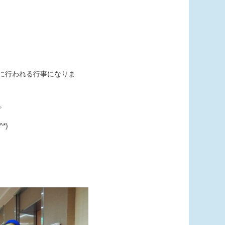
に行われる行事になりま
。
*)