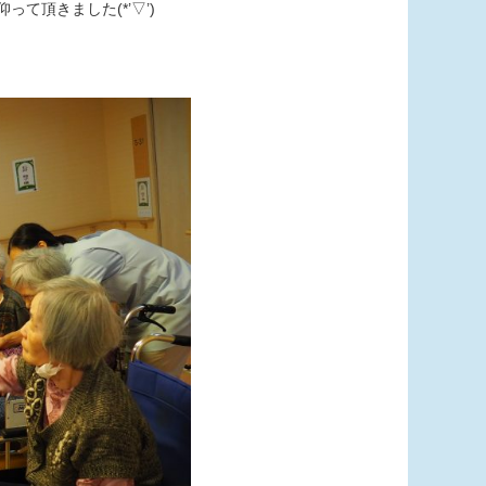
て頂きました(*’▽’)