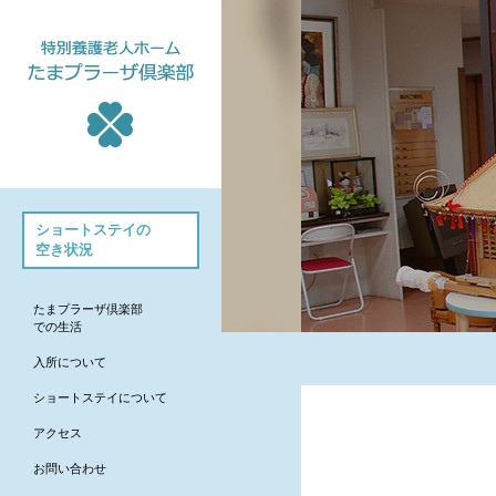
たまプラーザ倶楽部
ショートステイの
- たまプラーザ倶楽部での生
空き状況
活
- 入所について
たまプラーザ倶楽部
- ショートステイについて
での生活
- アクセス
入所について
- お問い合わせ
ショートステイについて
- お知らせ
アクセス
ちろりん村 横須賀
お問い合わせ