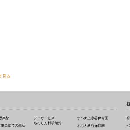
で見る
倶楽部
デイサービス
オハナ上永谷保育園
介
ちろりん村横須賀
ーザ倶楽部での生活
オハナ新羽保育園
-