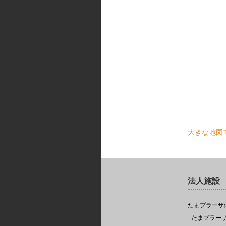
大きな地図
法人施設
たまプラーザ
- たまプラ