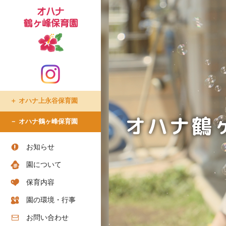
たまプラーザ倶楽部
オハナ上永谷保育園
- たまプラーザ倶楽部での生
活
オハナ鶴
オハナ鶴ヶ峰保育園
- 入所について
- ショートステイについて
お知らせ
- アクセス
園について
- お問い合わせ
保育内容
- お知らせ
園の環境・行事
ちろりん村 横須賀
お問い合わせ