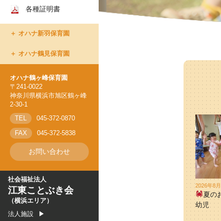
各種証明書
オハナ上永谷保育園
オハナ新羽保育園
オハナ新羽保育園
オハナ鶴ヶ峰保育園
オハナ鶴見保育園
オハナ鶴見保育園
オハナ鶴ヶ峰保育園
〒241-0022
神奈川県横浜市旭区鶴ヶ峰
2-30-1
TEL
045-372-0870
FAX
045-372-5838
お問い合わせ
社会福祉法人
2026年8
江東ことぶき会
夏の
（横浜エリア）
幼児
法人施設