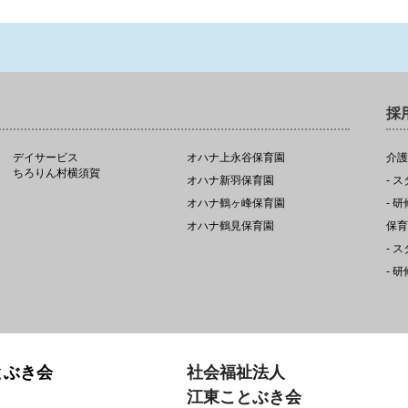
採
デイサービス
オハナ上永谷保育園
介護
ちろりん村横須賀
オハナ新羽保育園
- 
オハナ鶴ヶ峰保育園
- 
オハナ鶴見保育園
保育
- 
- 
とぶき会
社会福祉法人
江東ことぶき会