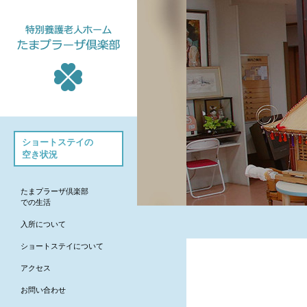
たまプラーザ倶楽部
ショートステイの
- たまプラーザ倶楽部での生
空き状況
活
- 入所について
たまプラーザ倶楽部
- ショートステイについて
での生活
- アクセス
入所について
- お問い合わせ
ショートステイについて
- お知らせ
アクセス
ちろりん村 横須賀
お問い合わせ