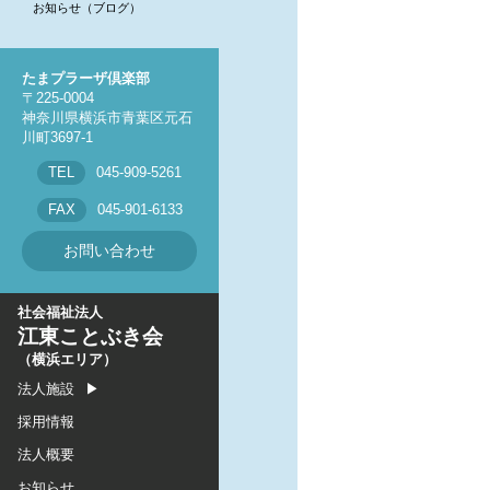
お知らせ（ブログ）
オハナ上永谷保育園
オハナ新羽保育園
たまプラーザ倶楽部
オハナ鶴ヶ峰保育園
〒225-0004
オハナ鶴見保育園
神奈川県横浜市青葉区元石
川町3697-1
TEL
045-909-5261
FAX
045-901-6133
お問い合わせ
社会福祉法人
江東ことぶき会
（横浜エリア）
法人施設
採用情報
法人概要
お知らせ