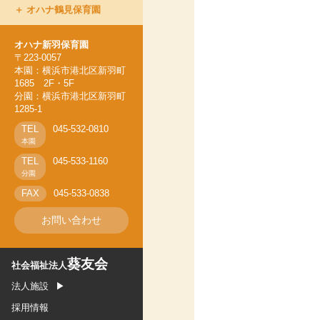
オハナ鶴見保育園
オハナ上永谷保育園
オハナ新羽保育園
オハナ新羽保育園
オハナ鶴ヶ峰保育園
〒223-0057
本園：横浜市港北区新羽町
オハナ鶴見保育園
1685 2F・5F
分園：横浜市港北区新羽町
1285-1
TEL
045-532-0810
本園
TEL
045-533-1160
分園
FAX
045-533-0838
お問い合わせ
葵友会
社会福祉法人
法人施設
採用情報