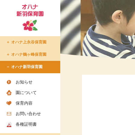
オハナ上永谷保育園
たまプラーザ倶楽部
オハナ鶴ヶ峰保育園
- たまプラーザ倶楽部での生
オハナ新羽保育園
活
- 入所について
お知らせ
- ショートステイについて
園について
- アクセス
- お問い合わせ
保育内容
- お知らせ
お問い合わせ
各種証明書
ちろりん村 横須賀