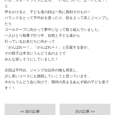
いざ、スタートラインに立ち、「いちについて、よーいどん！」
と
声をかけると、子ども達の顔は一気に真剣そのもの！
バランスをとって平均台を渡ったり、段を上って高くジャンプし
たり
ゴールテープに向かって夢中になって取り組んでいました。
一人ひとり順番で行う中、自然と子ども達から
行っているお友だちに向かって
「がんばれー！」「がんばれー！」と応援する姿が。
その様子は本当にうんどう会のようで
みんな楽しそうにしていました！
次回は平均台、ジャンプ台以外の物も用意し、
少し長いコースにも挑戦していこうと思っています。
今からうんどう会に向けて、期待の高まるあんず組の子ども達で
す！！
<< 前の記事
次の記事 >>