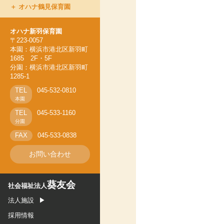
オハナ鶴見保育園
オハナ上永谷保育園
オハナ新羽保育園
オハナ新羽保育園
オハナ鶴ヶ峰保育園
〒223-0057
本園：横浜市港北区新羽町
オハナ鶴見保育園
1685 2F・5F
分園：横浜市港北区新羽町
1285-1
TEL
045-532-0810
本園
TEL
045-533-1160
分園
FAX
045-533-0838
お問い合わせ
葵友会
社会福祉法人
法人施設
採用情報