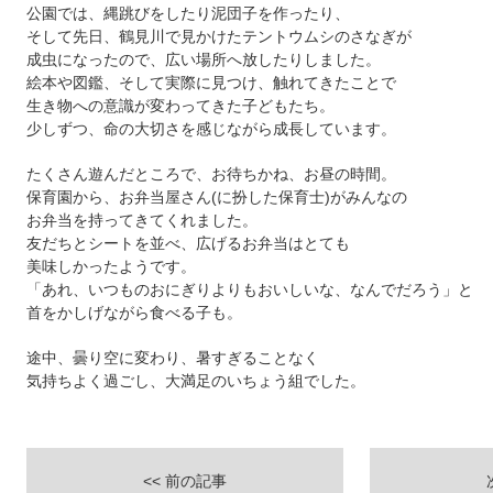
公園では、縄跳びをしたり泥団子を作ったり、
そして先日、鶴見川で見かけたテントウムシのさなぎが
成虫になったので、広い場所へ放したりしました。
絵本や図鑑、そして実際に見つけ、触れてきたことで
生き物への意識が変わってきた子どもたち。
少しずつ、命の大切さを感じながら成長しています。
たくさん遊んだところで、お待ちかね、お昼の時間。
保育園から、お弁当屋さん(に扮した保育士)がみんなの
お弁当を持ってきてくれました。
友だちとシートを並べ、広げるお弁当はとても
美味しかったようです。
「あれ、いつものおにぎりよりもおいしいな、なんでだろう」と
首をかしげながら食べる子も。
途中、曇り空に変わり、暑すぎることなく
気持ちよく過ごし、大満足のいちょう組でした。
<< 前の記事