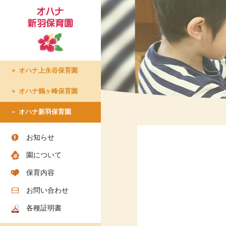
オハナ上永谷保育園
たまプラーザ倶楽部
オハナ鶴ヶ峰保育園
- たまプラーザ倶楽部での生
オハナ新羽保育園
活
- 入所について
お知らせ
- ショートステイについて
園について
- アクセス
- お問い合わせ
保育内容
- お知らせ
お問い合わせ
各種証明書
ちろりん村 横須賀