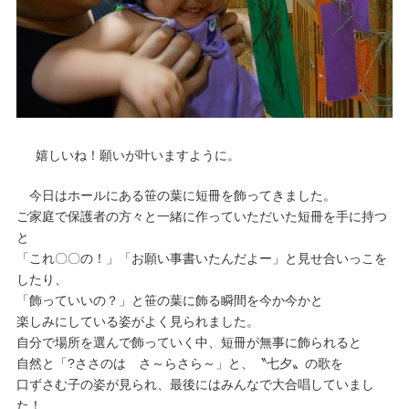
嬉しいね！願いが叶いますように。
今日はホールにある笹の葉に短冊を飾ってきました。
ご家庭で保護者の方々と一緒に作っていただいた短冊を手に持つ
と
「これ〇〇の！」「お願い事書いたんだよー」と見せ合いっこを
したり、
「飾っていいの？」と笹の葉に飾る瞬間を今か今かと
楽しみにしている姿がよく見られました。
自分で場所を選んで飾っていく中、短冊が無事に飾られると
自然と「?ささのは さ～らさら～」と、〝七夕〟の歌を
口ずさむ子の姿が見られ、最後にはみんなで大合唱していまし
た！