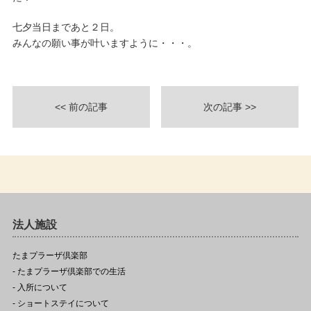
七夕当日まであと２日。
みんなの願い事が叶いますように・・・。
<< 前の記事
次の記事 >>
法人施設
たまプラーザ倶楽部
- たまプラーザ倶楽部での生活
- 入所について
- ショートステイについて