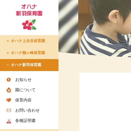
オハナ上永谷保育園
たまプラーザ倶楽部
オハナ鶴ヶ峰保育園
- たまプラーザ倶楽部での生
オハナ新羽保育園
活
- 入所について
お知らせ
- ショートステイについて
園について
- アクセス
- お問い合わせ
保育内容
- お知らせ
お問い合わせ
各種証明書
ちろりん村 横須賀