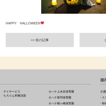
HAPPY HALLOWEEN
<< 前の記事
採
デイサービス
オハナ上永谷保育園
介護
ちろりん村横須賀
オハナ新羽保育園
- 
オハナ鶴ヶ峰保育園
- 