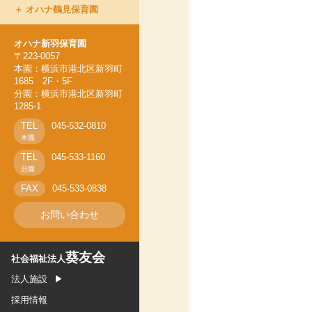
オハナ鶴見保育園
オハナ上永谷保育園
オハナ新羽保育園
オハナ新羽保育園
オハナ鶴ヶ峰保育園
〒223-0057
本園：横浜市港北区新羽町
オハナ鶴見保育園
1685 2F・5F
分園：横浜市港北区新羽町
1285-1
TEL
045-532-0810
本園
TEL
045-533-1160
分園
FAX
045-533-0838
お問い合わせ
葵友会
社会福祉法人
法人施設
採用情報