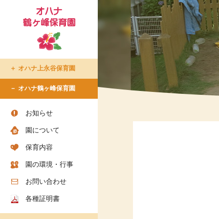
オハナ上永谷保育園
たまプラーザ倶楽部
オハナ鶴ヶ峰保育園
- たまプラーザ倶楽部での生
活
お知らせ
- 入所について
園について
- ショートステイについて
保育内容
- アクセス
園の環境・行事
- お問い合わせ
- お知らせ
お問い合わせ
各種証明書
ちろりん村 横須賀