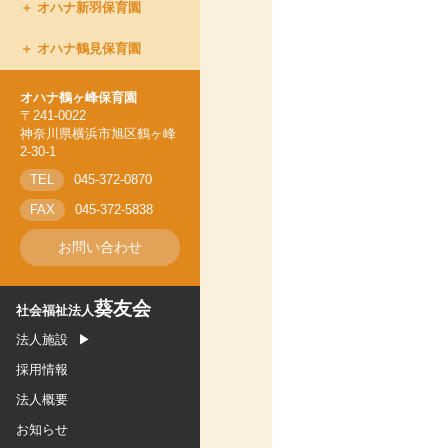
オハナ新羽保育園
オハナ上永谷保育園
オハナ鶴見保育園
オハナ新羽保育園
オハナ鶴ヶ峰保育園
オハナ鶴ヶ峰保育園
オハナ鶴見保育園
〒241-0022
神奈川県横浜市旭区鶴ヶ峰
2-30-1
TEL
045-372-0870
FAX
045-372-5838
お問い合わせ
葵友会
社会福祉法人
法人施設
採用情報
法人概要
お知らせ