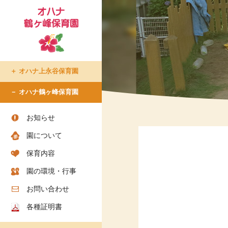
オハナ上永谷保育園
たまプラーザ倶楽部
オハナ鶴ヶ峰保育園
- たまプラーザ倶楽部での生
活
お知らせ
- 入所について
園について
- ショートステイについて
保育内容
- アクセス
園の環境・行事
- お問い合わせ
- お知らせ
お問い合わせ
各種証明書
ちろりん村 横須賀