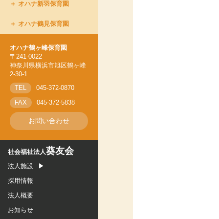
オハナ新羽保育園
オハナ上永谷保育園
オハナ鶴見保育園
オハナ新羽保育園
オハナ鶴ヶ峰保育園
オハナ鶴ヶ峰保育園
オハナ鶴見保育園
〒241-0022
神奈川県横浜市旭区鶴ヶ峰
2-30-1
TEL
045-372-0870
FAX
045-372-5838
お問い合わせ
葵友会
社会福祉法人
法人施設
採用情報
法人概要
お知らせ