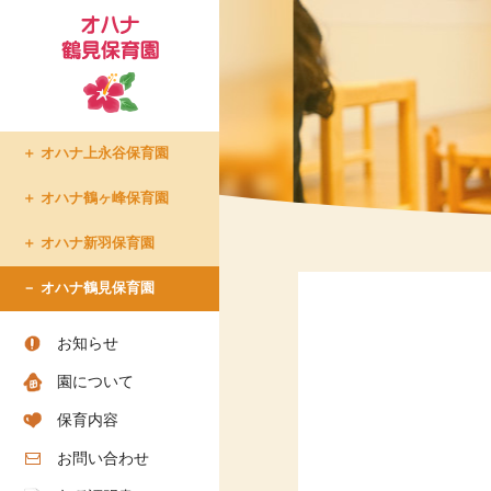
オハナ上永谷保育園
たまプラーザ倶楽部
オハナ鶴ヶ峰保育園
- たまプラーザ倶楽部での生
オハナ新羽保育園
活
- 入所について
オハナ鶴見保育園
- ショートステイについて
- アクセス
お知らせ
- お問い合わせ
園について
- お知らせ
保育内容
お問い合わせ
ちろりん村 横須賀