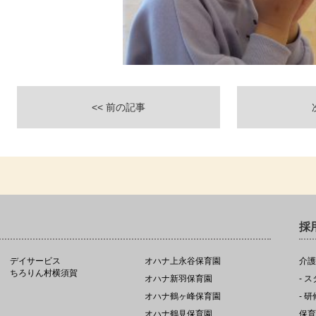
<< 前の記事
採
デイサービス
オハナ上永谷保育園
介護
ちろりん村横須賀
オハナ新羽保育園
- 
オハナ鶴ヶ峰保育園
- 
オハナ鶴見保育園
保育