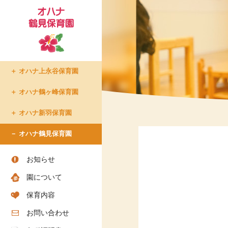
オハナ上永谷保育園
たまプラーザ倶楽部
オハナ鶴ヶ峰保育園
- たまプラーザ倶楽部での生
オハナ新羽保育園
活
- 入所について
オハナ鶴見保育園
- ショートステイについて
- アクセス
お知らせ
- お問い合わせ
園について
- お知らせ
保育内容
お問い合わせ
ちろりん村 横須賀