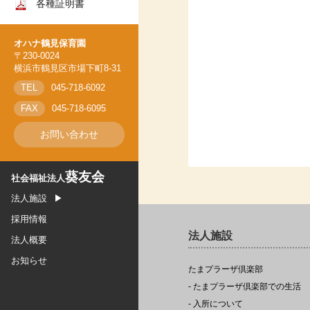
各種証明書
オハナ上永谷保育園
オハナ新羽保育園
オハナ鶴見保育園
オハナ鶴ヶ峰保育園
〒230-0024
横浜市鶴見区市場下町8-31
オハナ鶴見保育園
TEL
045-718-6092
FAX
045-718-6095
お問い合わせ
葵友会
社会福祉法人
法人施設
採用情報
法人施設
法人概要
お知らせ
たまプラーザ倶楽部
- たまプラーザ倶楽部での生活
- 入所について