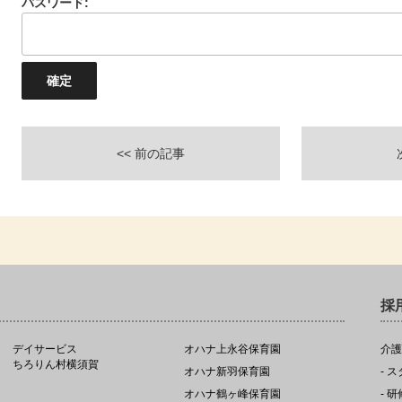
パスワード:
<< 前の記事
採
デイサービス
オハナ上永谷保育園
介護
ちろりん村横須賀
オハナ新羽保育園
- 
オハナ鶴ヶ峰保育園
- 